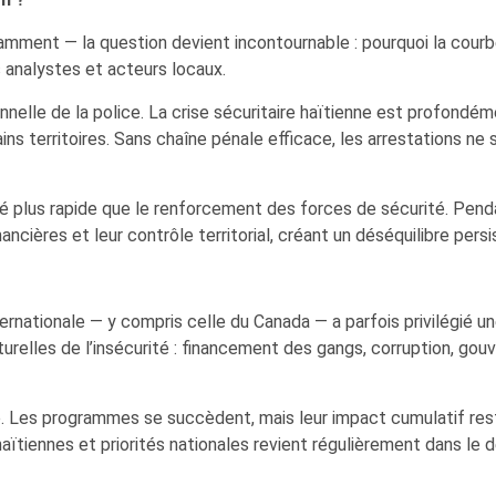
mment — la question devient incontournable : pourquoi la courbe 
 analystes et acteurs locaux.
lle de la police. La crise sécuritaire haïtienne est profondément 
tains territoires. Sans chaîne pénale efficace, les arrestations n
é plus rapide que le renforcement des forces de sécurité. Pend
ncières et leur contrôle territorial, créant un déséquilibre persi
rnationale — y compris celle du Canada — a parfois privilégié u
relles de l’insécurité : financement des gangs, corruption, gou
. Les programmes se succèdent, mais leur impact cumulatif reste
haïtiennes et priorités nationales revient régulièrement dans le 