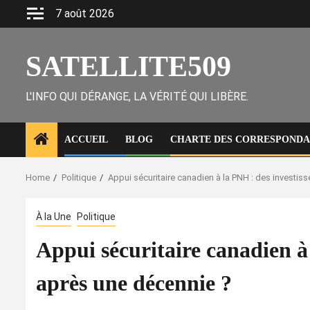
Skip
7 août 2026
to
content
SATELLITE509
L'INFO QUI DÉRANGE, LA VÉRITÉ QUI LIBÈRE.
ACCUEIL
BLOG
CHARTE DES CORRESPONDAN
Home
Politique
Appui sécuritaire canadien à la PNH : des investis
À la Une
Politique
Appui sécuritaire canadien à 
après une décennie ?