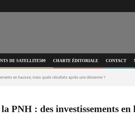
TS DE SATELLITE509
CHARTE ÉDITORIALE
CONTACT
sements en hausse, mais quels résultats après une décennie ?
la PNH : des investissements en 