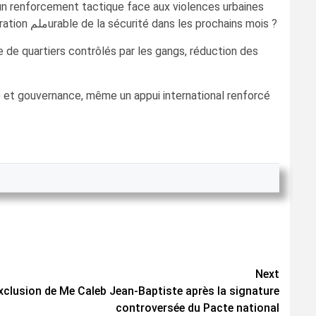
r un renforcement tactique face aux violences urbaines
complexes. Toutefois, pour une partie de l’opinion, le véritable test sera simple : les citoyens verront-ils enfin une amélioration ملمurable de la sécurité dans les prochains mois ?
e de quartiers contrôlés par les gangs, réduction des
ce et gouvernance, même un appui international renforcé
Next
’exclusion de Me Caleb Jean-Baptiste après la signature
controversée du Pacte national