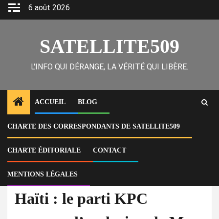
Skip
6 août 2026
to
content
SATELLITE509
L'INFO QUI DÉRANGE, LA VÉRITÉ QUI LIBÈRE.
ACCUEIL
BLOG
CHARTE DES CORRESPONDANTS DE SATELLITE509
Home
Actu
Haïti : le parti KPC annonce l’exclusion de Me Caleb Jean-Baptiste après
la signature controversée du Pacte national
CHARTE ÉDITORIALE
CONTACT
MENTIONS LÉGALES
Actu
Politique
Haïti : le parti KPC