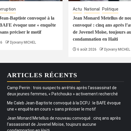
rruption
Actu
National
Politique
ean-Baptiste convoqué à la
Jean Monard Metellus de no
 BAFE évoque une « enquête
convoqué : cinq ans après l’a
sans préciser le motif
de Jovenel Moïse, toujours a
condamnation en Haïti
26
Djovany MICHEL
6 août 2026
Djovany MICHEL
ARTICLES RÉCENTS
Camp Perrin : trois suspects arrêtés après l’assassinat de
deux jeunes femmes, « Patchouko » activement recherché
Me Caleb Jean-Baptiste convoqué à la DCPJ : le BAFE évoque
une « enquête en cours » sans préciser le motif
Jean Monard Metellus de nouveau convoqué : cinq ans après
l’assassinat de Jovenel Moïse, toujours aucune
condamnation en Haïti