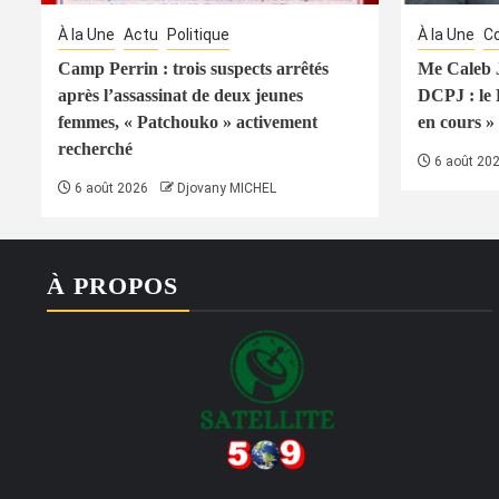
À la Une
Actu
Politique
À la Une
Co
Camp Perrin : trois suspects arrêtés
Me Caleb J
après l’assassinat de deux jeunes
DCPJ : le
femmes, « Patchouko » activement
en cours » 
recherché
6 août 20
6 août 2026
Djovany MICHEL
À PROPOS