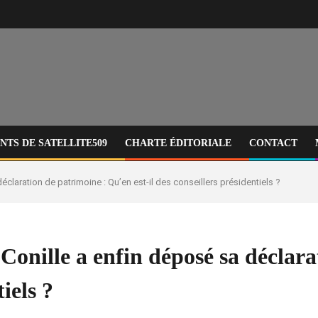
TS DE SATELLITE509
CHARTE ÉDITORIALE
CONTACT
claration de patrimoine : Qu’en est-il des conseillers présidentiels ?
onille a enfin déposé sa déclara
tiels ?