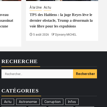
À la Une
Actu
uveau
TPS des Haïtiens : la juge Reyes lève le
ssassinat
dernier obstacle, Trump a désormais la
ucune
voie libre pour les expulsions
5 août 2026
Djovany MICHEL
RECHERCHE
Rechercher :
CATÉGORIES
Actu
Astronomie
Corruption
Infos