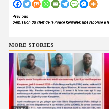
Continue
Previous
Démission du chef de la Police kenyane: une réponse à la
Reading
MORE STORIES
2 min read