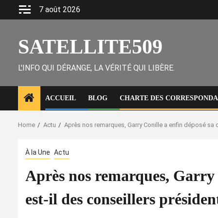
Skip
7 août 2026
to
content
SATELLITE509
L'INFO QUI DÉRANGE, LA VÉRITÉ QUI LIBÈRE.
ACCUEIL
BLOG
CHARTE DES CORRESPONDAN
Home
Actu
Après nos remarques, Garry Conille a enfin déposé sa dé
À la Une
Actu
Après nos remarques, Garry C
est-il des conseillers présiden