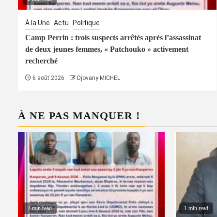
À la Une
Actu
Politique
Camp Perrin : trois suspects arrêtés après l’assassinat
de deux jeunes femmes, « Patchouko » activement
recherché
6 août 2026
Djovany MICHEL
À NE PAS MANQUER !
2 min read
1 min read