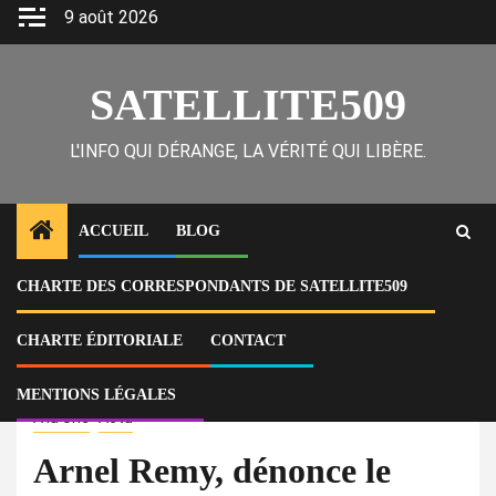
Skip
9 août 2026
to
content
SATELLITE509
L'INFO QUI DÉRANGE, LA VÉRITÉ QUI LIBÈRE.
ACCUEIL
BLOG
CHARTE DES CORRESPONDANTS DE SATELLITE509
Home
Actu
Arnel Remy, dénonce le comportement arbitraire des policiers qui
exposent le visage des accusés sur les réseaux sociaux avant même
CHARTE ÉDITORIALE
CONTACT
qu’ils les présentent aux tribunal
MENTIONS LÉGALES
À la Une
Actu
Arnel Remy, dénonce le