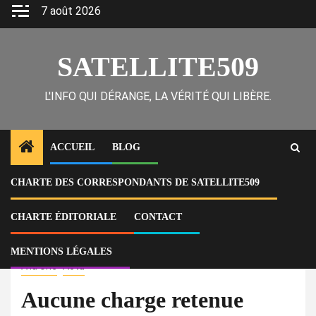
Skip
7 août 2026
to
content
SATELLITE509
L'INFO QUI DÉRANGE, LA VÉRITÉ QUI LIBÈRE.
ACCUEIL
BLOG
CHARTE DES CORRESPONDANTS DE SATELLITE509
Home
Actu
Aucune charge retenue contre lui par le parquet de Hinche après sa
libération, la police du Centre a quand-même publié la photo
CHARTE ÉDITORIALE
CONTACT
d’arrestation de Duvergé Mongrame, policier parlementaire
MENTIONS LÉGALES
À la Une
Actu
Aucune charge retenue