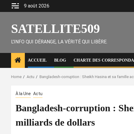
Skip
9 août 2026
to
content
SATELLITE509
L'INFO QUI DÉRANGE, LA VÉRITÉ QUI LIBÈRE.
ACCUEIL
BLOG
CHARTE DES CORRESPONDAN
Home
Actu
Bangladesh-corruption : Sheikh Hasina et sa famille a
À la Une
Actu
Bangladesh-corruption : She
milliards de dollars