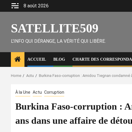
Skip
8 août 2026
to
content
SATELLITE509
L'INFO QUI DÉRANGE, LA VÉRITÉ QUI LIBÈRE.
ACCUEIL
BLOG
CHARTE DES CORRESPONDAN
Home
Actu
Burkina Faso-corruption : Amidou Tiegnan condamné à 
À la Une
Actu
Corruption
Burkina Faso-corruption : A
ans dans une affaire de dét