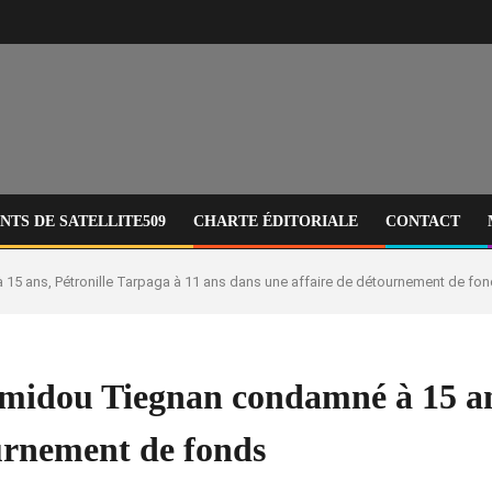
TS DE SATELLITE509
CHARTE ÉDITORIALE
CONTACT
15 ans, Pétronille Tarpaga à 11 ans dans une affaire de détournement de fo
midou Tiegnan condamné à 15 ans
ournement de fonds