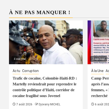
À NE PAS MANQUER !
4 min read
2 min read
Actu
Corruption
À la Une
A
Trafic de cocaïne, Colombie-Haïti-RD :
Camp Perri
Martelly reviendrait pour reprendre le
après l’ass
contrôle politique d’Haïti, corridor de
femmes, « 
cocaïne fragilisé sous Jovenel
recherché
7 août 2026
Djovany MICHEL
6 août 20