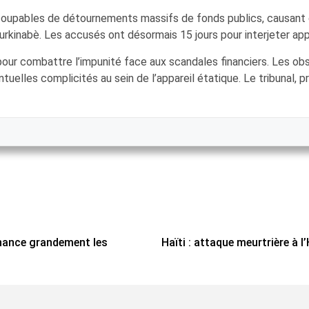
s coupables de détournements massifs de fonds publics, causant 
 burkinabè. Les accusés ont désormais 15 jours pour interjeter a
è pour combattre l’impunité face aux scandales financiers. Les o
tuelles complicités au sein de l’appareil étatique. Le tribunal, p
nance grandement les
Haïti : attaque meurtrière à l’