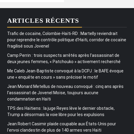
ARTICLES RÉCENTS
Trafic de cocaïne, Colombie-Haïti-RD : Martelly reviendrait
pour reprendre le contrôle politique d’Haïti, corridor de cocaïne
fragilisé sous Jovenel
Camp Perrin : trois suspects arrêtés après l’assassinat de
deux jeunes femmes, « Patchouko » activement recherché
Me Caleb Jean-Baptiste convoqué à la DCPJ : le BAFE évoque
une « enquête en cours » sans préciser le motif
Jean Monard Metellus de nouveau convoqué : cinq ans après
l’assassinat de Jovenel Moïse, toujours aucune
condamnation en Haïti
TPS des Haïtiens : la juge Reyes lève le dernier obstacle,
Trump a désormais la voie libre pour les expulsions
Jean Robert Casimir plaide coupable aux États-Unis pour
l’envoi clandestin de plus de 140 armes vers Haïti