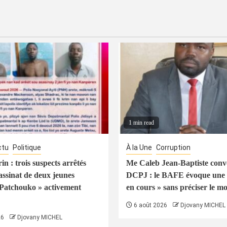
1 min read
ctu
Politique
À la Une
Corruption
n : trois suspects arrêtés
Me Caleb Jean-Baptiste conv
assinat de deux jeunes
DCPJ : le BAFE évoque une 
Patchouko » activement
en cours » sans préciser le mo
6 août 2026
Djovany MICHEL
26
Djovany MICHEL