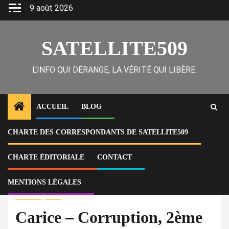
Skip
9 août 2026
to
content
SATELLITE509
L'INFO QUI DÉRANGE, LA VÉRITÉ QUI LIBÈRE.
ACCUEIL
BLOG
CHARTE DES CORRESPONDANTS DE SATELLITE509
Home
Actu
Carice – Corruption, 2ème section de Rose Bonite : les Casecs adjoints
appellent à un audit de la CSCCA sur la mauvaise gestion d’Antoine
CHARTE ÉDITORIALE
CONTACT
Alcé, premier membre du Cartel
MENTIONS LÉGALES
À la Une
Actu
Carice – Corruption, 2ème