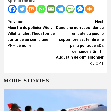
Spread the love
Continue
Previous
Next
Meurtre du policier Wisly
Dans une correspondance
Reading
Villefranche : l’hécatombe
en date du jeudi 5
continue au sein d’une
septembre septembre, le
PNH démunie
parti politique EDE
demande à Smith
Augustin de démissionner
du CPT
MORE STORIES