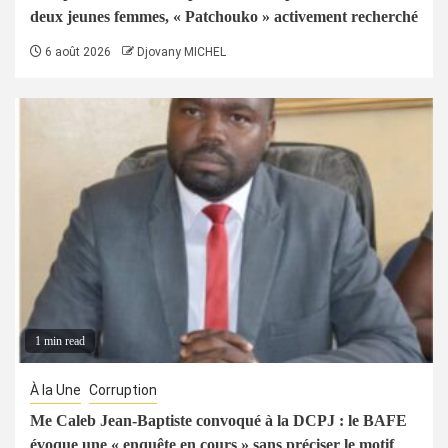
deux jeunes femmes, « Patchouko » activement recherché
6 août 2026
Djovany MICHEL
1 min read
À la Une
Corruption
Me Caleb Jean-Baptiste convoqué à la DCPJ : le BAFE
évoque une « enquête en cours » sans préciser le motif