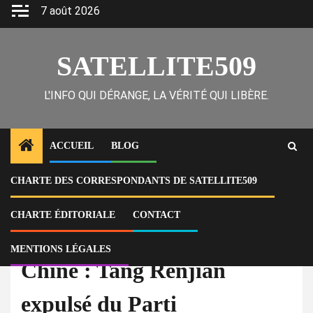
Skip
7 août 2026
to
content
SATELLITE509
L'INFO QUI DÉRANGE, LA VÉRITÉ QUI LIBÈRE.
ACCUEIL
BLOG
CHARTE DES CORRESPONDANTS DE SATELLITE509
Home
Actu
Chine : Tang Renjian expulsé du Parti communiste pour corruption
CHARTE ÉDITORIALE
CONTACT
À la Une
Actu
MENTIONS LÉGALES
Chine : Tang Renjian
expulsé du Parti