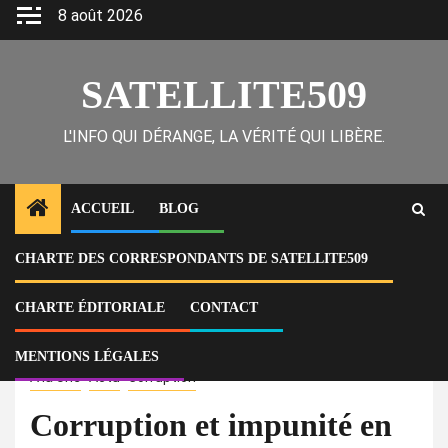
Skip
8 août 2026
to
content
SATELLITE509
L'INFO QUI DÉRANGE, LA VÉRITÉ QUI LIBÈRE.
ACCUEIL
BLOG
CHARTE DES CORRESPONDANTS DE SATELLITE509
Home
Actu
Corruption et impunité en Haïti : malgré le rapport de l’ULCC, les trois
conseillers corrompus profitent de la faiblesse de la justice pour
CHARTE ÉDITORIALE
CONTACT
dribbler l’ULCC et s’accrocher à leur position de conseiller-président
MENTIONS LÉGALES
À la Une
Actu
Corruption
Corruption et impunité en