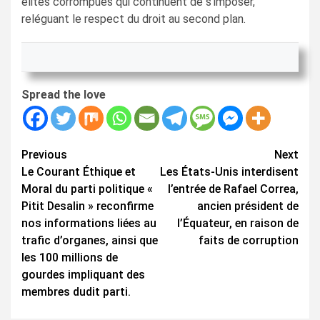
élites corrompues qui continuent de s’imposer,
reléguant le respect du droit au second plan.
Spread the love
Continue
Previous
Next
Le Courant Éthique et
Les États-Unis interdisent
Reading
Moral du parti politique «
l’entrée de Rafael Correa,
Pitit Desalin » reconfirme
ancien président de
nos informations liées au
l’Équateur, en raison de
trafic d’organes, ainsi que
faits de corruption
les 100 millions de
gourdes impliquant des
membres dudit parti.