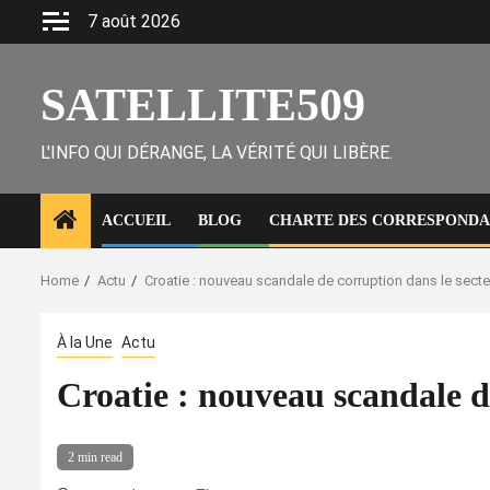
Skip
7 août 2026
to
content
SATELLITE509
L'INFO QUI DÉRANGE, LA VÉRITÉ QUI LIBÈRE.
ACCUEIL
BLOG
CHARTE DES CORRESPONDAN
Home
Actu
Croatie : nouveau scandale de corruption dans le secte
À la Une
Actu
Croatie : nouveau scandale de
2 min read