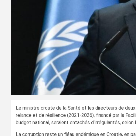
Le ministre croate de la Santé et les directeurs de deux
relance et de résilience (2021-2026), financé par la Faci
budget national, seraient entachés d’irrégularités, sel
La corruption reste un fléau endémique en Croatie, en par