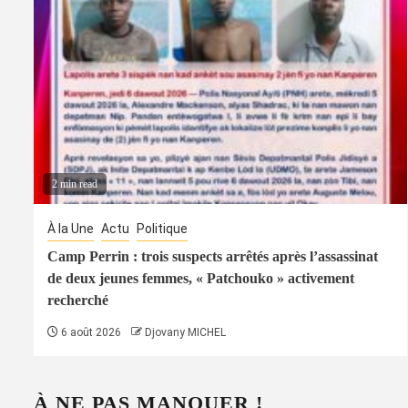
2 min read
À la Une
Actu
Politique
Camp Perrin : trois suspects arrêtés après l’assassinat
de deux jeunes femmes, « Patchouko » activement
recherché
6 août 2026
Djovany MICHEL
À NE PAS MANQUER !