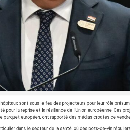
 hôpitaux sont sous le feu des projecteurs pour leur rôle présumé
lité pour la reprise et la résilience de l’Union européenne. Ces p
on le parquet européen, ont rapporté des médias croates ce vend
ticulier dans le secteur de la santé, où des pots-de-vin régulie