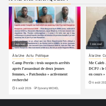
2 min read
1 min read
À la Une
Actu
Politique
À la Une
Co
Camp Perrin : trois suspects arrêtés
Me Caleb J
après l’assassinat de deux jeunes
DCPJ : le
femmes, « Patchouko » activement
en cours » 
recherché
6 août 20
6 août 2026
Djovany MICHEL