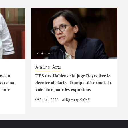
2 min read
À la Une
Actu
uveau
TPS des Haïtiens : la juge Reyes lève le
ssassinat
dernier obstacle, Trump a désormais la
ucune
voie libre pour les expulsions
5 août 2026
Djovany MICHEL