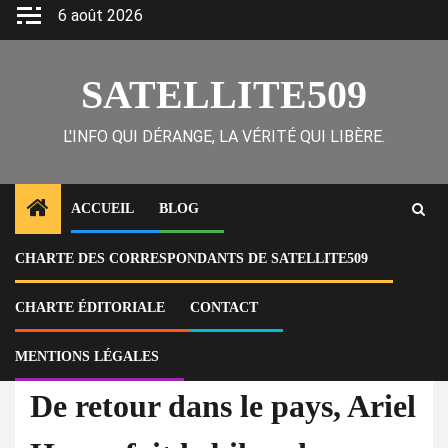
Skip
6 août 2026
to
content
SATELLITE509
L'INFO QUI DÉRANGE, LA VÉRITÉ QUI LIBÈRE.
ACCUEIL
BLOG
CHARTE DES CORRESPONDANTS DE SATELLITE509
Home
Actu
De retour dans le pays, Ariel Henry fait le bilan de son séjour de perte de
temps en France qui n’apporte rien à la population haïtienne
CHARTE ÉDITORIALE
CONTACT
MENTIONS LÉGALES
À la Une
Actu
De retour dans le pays, Ariel