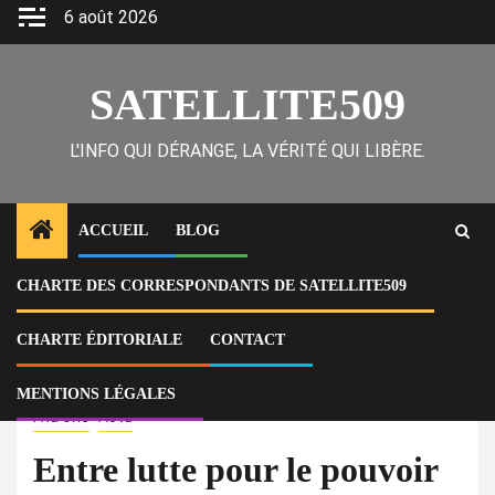
Skip
6 août 2026
to
content
SATELLITE509
L'INFO QUI DÉRANGE, LA VÉRITÉ QUI LIBÈRE.
ACCUEIL
BLOG
CHARTE DES CORRESPONDANTS DE SATELLITE509
Home
Actu
Entre lutte pour le pouvoir et crise de légitimité : les rivalités internes du
Conseil présidentiel de transition plongent le pays un peu plus dans le
CHARTE ÉDITORIALE
CONTACT
chaos
MENTIONS LÉGALES
À la Une
Actu
Entre lutte pour le pouvoir