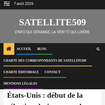
Skip
7 août 2026
to
content
SATELLITE509
L'INFO QUI DÉRANGE, LA VÉRITÉ QUI LIBÈRE.
ACCUEIL
BLOG
CHARTE DES CORRESPONDANTS DE SATELLITE509
Home
Actu
États-Unis : début de la sélection du jury pour le procès de Nadine
Menendez pour corruption
CHARTE ÉDITORIALE
CONTACT
MENTIONS LÉGALES
À la Une
Actu
États-Unis : début de la