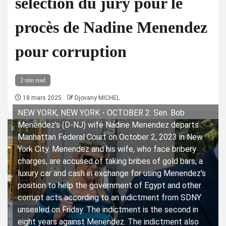
sélection du jury pour le
procès de Nadine Menendez
pour corruption
2 min read
18 mars 2025
Djovany MICHEL
NEW YORK, NEW YORK - OCTOBER 2: Sen. Bob
Menendez's (D-NJ) wife Nadine Menendez departs
Manhattan Federal Court on October 2, 2023 in New
York City. Menendez and his wife, who face bribery
charges, are accused of taking bribes of gold bars, a
luxury car and cash in exchange for using Menendez's
position to help the government of Egypt and other
corrupt acts according to an indictment from SDNY
unsealed on Friday. The indictment is the second in
eight years against Menendez. The indictment also