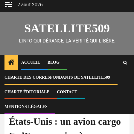
Skip
7 août 2026
to
content
SATELLITE509
L'INFO QUI DÉRANGE, LA VÉRITÉ QUI LIBÈRE.
ACCUEIL
BLOG
CHARTE DES CORRESPONDANTS DE SATELLITE509
Home
Actu
États-Unis : un avion cargo FedEx contraint à un atterrissage d’urgence
après une collision avec un oiseau
CHARTE ÉDITORIALE
CONTACT
MENTIONS LÉGALES
À la Une
Actu
États-Unis : un avion cargo