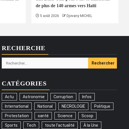
de plus de 140 armes vers Haïti
5 août 2026
Djovany MICHEL
RECHERCHE
Rechercher :
CATÉGORIES
Actu
Astronomie
Corruption
Infos
International
National
NECROLOGIE
Politique
Protestation
santé
Science
Scoop
Sports
Tech
toute l'actualité
À la Une