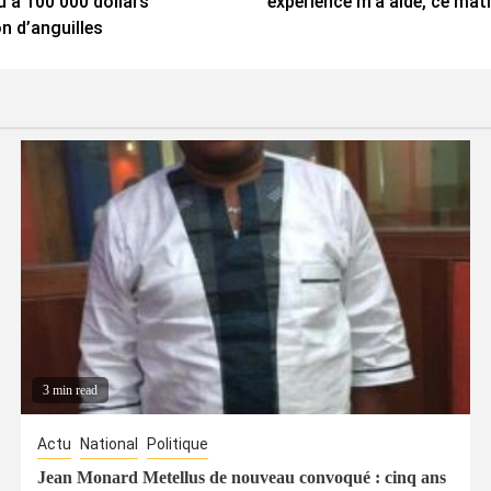
u’à 100 000 dollars
experience m’a aidé, ce mati
on d’anguilles
3 min read
Actu
National
Politique
Jean Monard Metellus de nouveau convoqué : cinq ans