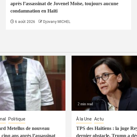
après l’assassinat de Jovenel Moïse, toujours aucune
condamnation en Haïti
6 août 2026
Djovany MICHEL
2 min read
nal
Politique
À la Une
Actu
rd Metellus de nouveau
TPS des Haïtiens : la juge Rey
 cinq ans après l’assassinat
dernier obstacle, Trump a dé