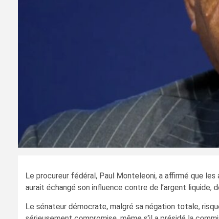
Le procureur fédéral, Paul Monteleoni, a affirmé que l
aurait échangé son influence contre de l’argent liquide,
Le sénateur démocrate, malgré sa négation totale, risqu
sérieusement compromise, même s’il a présidé la commis