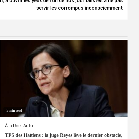
n, à ouvrir les yeux de l’un de nos journalistes à ne pas
servir les corrompus inconsciemment
3 min read
À la Une
Actu
TPS des Haïtiens : la juge Reyes lève le dernier obstacle,