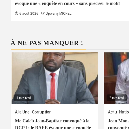
évoque une « enquête en cours » sans préciser le motif
6 août 2026
Djovany MICHEL
À NE PAS MANQUER !
1 min read
2 min read
À la Une
Corruption
Actu
Natio
Me Caleb Jean-Baptiste convoqué à la
Jean Mona
DCPJ : le BAFE évoque une « enquête
convoqué :