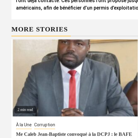
l’ont déjà contacté. Ces personnes l’ont proposé jusq
américains, afin de bénéficier d’un permis d’exploitati
MORE STORIES
2 min read
À la Une
Corruption
Me Caleb Jean-Baptiste convoqué à la DCPJ : le BAFE