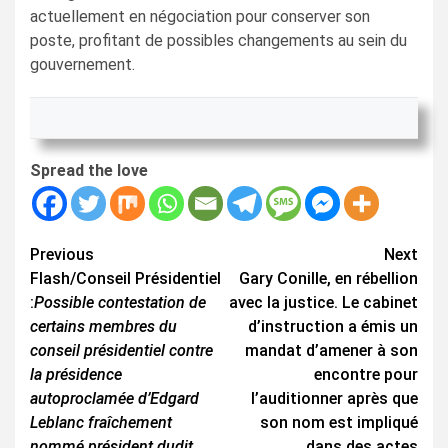
actuellement en négociation pour conserver son
poste, profitant de possibles changements au sein du
gouvernement.
Spread the love
Continue
Previous
Next
Flash/Conseil Présidentiel
Gary Conille, en rébellion
Reading
:
Possible contestation de
avec la justice. Le cabinet
certains membres du
d’instruction a émis un
conseil présidentiel contre
mandat d’amener à son
la présidence
encontre pour
autoproclamée d’Edgard
l’auditionner après que
Leblanc fraîchement
son nom est impliqué
nommé président dudit
dans des actes