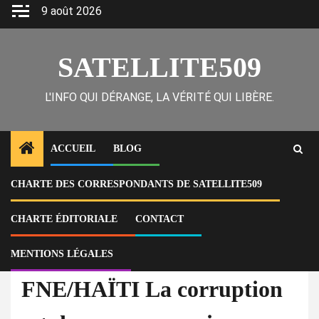
Skip
9 août 2026
to
content
SATELLITE509
L'INFO QUI DÉRANGE, LA VÉRITÉ QUI LIBÈRE.
ACCUEIL
BLOG
CHARTE DES CORRESPONDANTS DE SATELLITE509
Home
Actu
FNE/HAÏTI La corruption est devenue monnaie courante dans la règle
du jeu politique en Haïti.
CHARTE ÉDITORIALE
CONTACT
MENTIONS LÉGALES
À la Une
Actu
FNE/HAÏTI La corruption