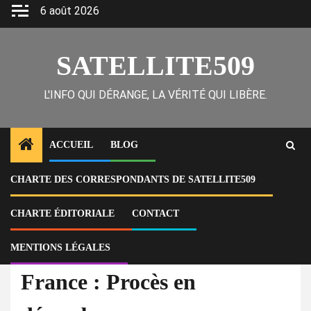
Skip
6 août 2026
to
content
SATELLITE509
L'INFO QUI DÉRANGE, LA VÉRITÉ QUI LIBÈRE.
ACCUEIL
BLOG
CHARTE DES CORRESPONDANTS DE SATELLITE509
Home
Actu
France : Procès en décembre pour détournements de fonds publics à
l’université d’Orléans
CHARTE ÉDITORIALE
CONTACT
MENTIONS LÉGALES
À la Une
Actu
France : Procès en