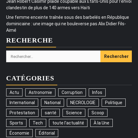
Jean Robert Casimir plaide coupable aux États-Unis pour l’envoi
clandestin de plus de 140 armes vers Haïti
Une femme enceinte traînée sous des barbelés en République
dominicaine : une image qui ne bouleverse pas Alix Didier Fils-
Aimé
RECHERCHE
Rechercher :
CATÉGORIES
Actu
Astronomie
Corruption
Infos
International
National
NECROLOGIE
Politique
Protestation
santé
Science
Scoop
Sports
Tech
toute l'actualité
À la Une
Économie
Éditorial