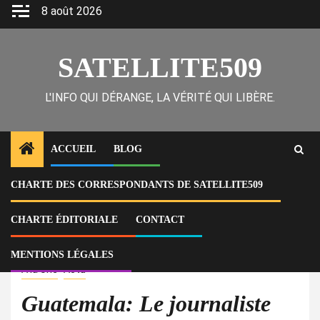
Skip
8 août 2026
to
content
SATELLITE509
L'INFO QUI DÉRANGE, LA VÉRITÉ QUI LIBÈRE.
ACCUEIL
BLOG
CHARTE DES CORRESPONDANTS DE SATELLITE509
Home
Actu
Guatemala: Le journaliste anti-corruption José Rubén Zamora,
emprisonné injustement, malgré un tribunal avait ordonné sa libération
CHARTE ÉDITORIALE
CONTACT
conditionnelle en mai dernier
MENTIONS LÉGALES
À la Une
Actu
Guatemala: Le journaliste