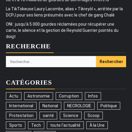
La TikTokeuse Laury Lacombe, alias « Tikreyòl », arrêtée par la
DCPJ pour ses liens présumés avec le chef de gang Chalè
ONI : jusqu’à 5 000 gourdes réclamées pour récupérer une
carte, le silence et la gestion de Reynold Guerrier pointés du
doigt
RECHERCHE
Rechercher :
CATÉGORIES
Actu
Astronomie
Corruption
Infos
International
National
NECROLOGIE
Politique
Protestation
santé
Science
Scoop
Sports
Tech
toute l'actualité
À la Une