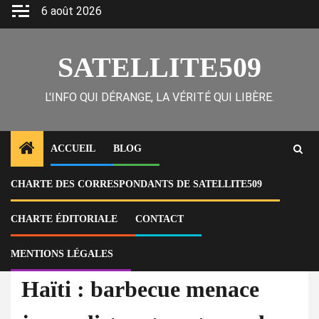
Skip
6 août 2026
to
content
SATELLITE509
L'INFO QUI DÉRANGE, LA VÉRITÉ QUI LIBÈRE.
ACCUEIL
BLOG
CHARTE DES CORRESPONDANTS DE SATELLITE509
Home
Actu
Haïti : barbecue menace journalistes et pasteurs dans un contexte
explosif où les autorités semblent absentes
CHARTE ÉDITORIALE
CONTACT
MENTIONS LÉGALES
À la Une
Actu
Haïti : barbecue menace