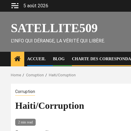
Skip
5 août 2026
to
content
SATELLITE509
L'INFO QUI DÉRANGE, LA VÉRITÉ QUI LIBÈRE.
ACCUEIL
BLOG
CHARTE DES CORRESPONDAN
Home
Corruption
Haiti/Corruption
Corruption
Haiti/Corruption
2 min read