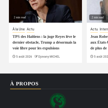
2 min read
2 min read
À la Une
Actu
Actu
Inter
TPS des Haïtiens : la juge Reyes lève le
Jean Rober
dernier obstacle, Trump a désormais la
aux États-
voie libre pour les expulsions
de plus de
5 août 2026
Djovany MICHEL
5 août 20
À PROPOS