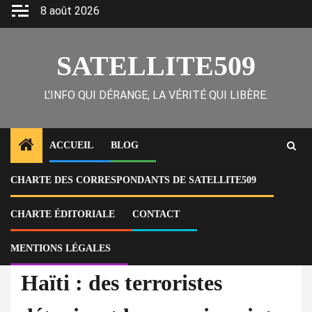
Skip
8 août 2026
to
content
SATELLITE509
L'INFO QUI DÉRANGE, LA VÉRITÉ QUI LIBÈRE.
ACCUEIL
BLOG
CHARTE DES CORRESPONDANTS DE SATELLITE509
Home
Actu
Haïti : des terroristes détruisent le commissariat de police de Saut-
d’Eau
CHARTE ÉDITORIALE
CONTACT
MENTIONS LÉGALES
À la Une
Actu
Haïti : des terroristes