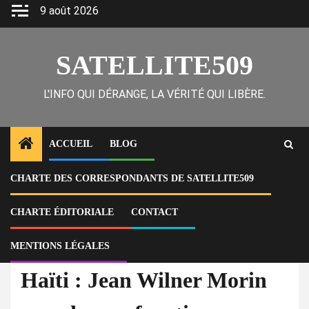
Skip
9 août 2026
to
content
SATELLITE509
L'INFO QUI DÉRANGE, LA VÉRITÉ QUI LIBÈRE.
ACCUEIL
BLOG
CHARTE DES CORRESPONDANTS DE SATELLITE509
Home
Actu
Haïti : Jean Wilner Morin prendra ses fonctions comme protecteur du
citoyen dès ce mardi 19 novembre
CHARTE ÉDITORIALE
CONTACT
MENTIONS LÉGALES
À la Une
Actu
Haïti : Jean Wilner Morin