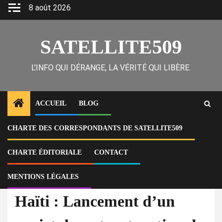
Skip
8 août 2026
to
content
SATELLITE509
L'INFO QUI DÉRANGE, LA VÉRITÉ QUI LIBÈRE.
ACCUEIL
BLOG
CHARTE DES CORRESPONDANTS DE SATELLITE509
Home
Corruption
Haïti : Lancement d’un projet de restructuration de la chambre des
députés
CHARTE ÉDITORIALE
CONTACT
MENTIONS LÉGALES
À la Une
Corruption
Haïti : Lancement d’un