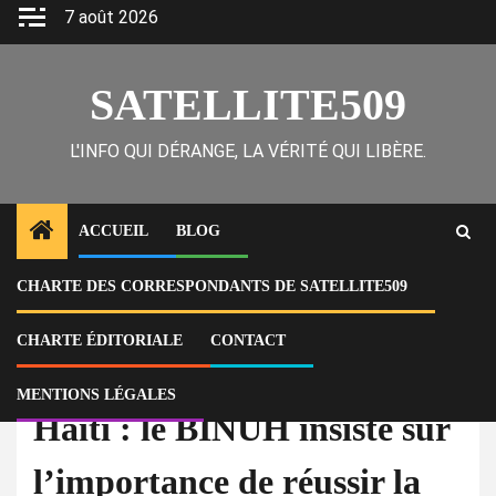
Skip
7 août 2026
to
content
SATELLITE509
L'INFO QUI DÉRANGE, LA VÉRITÉ QUI LIBÈRE.
ACCUEIL
BLOG
CHARTE DES CORRESPONDANTS DE SATELLITE509
Home
Actu
Haïti : le BINUH insiste sur l’importance de réussir la transition politique
CHARTE ÉDITORIALE
CONTACT
À la Une
Actu
MENTIONS LÉGALES
Haïti : le BINUH insiste sur
l’importance de réussir la