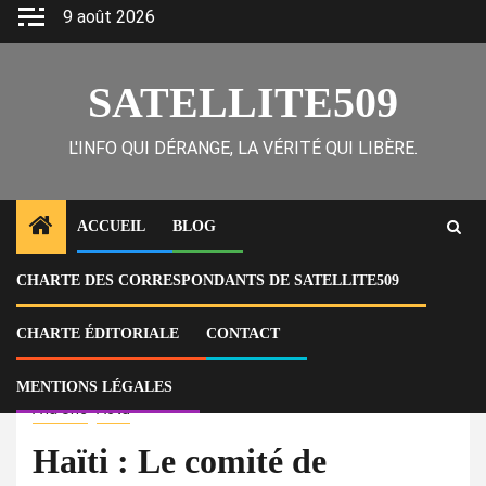
Skip
9 août 2026
to
content
SATELLITE509
L'INFO QUI DÉRANGE, LA VÉRITÉ QUI LIBÈRE.
ACCUEIL
BLOG
CHARTE DES CORRESPONDANTS DE SATELLITE509
Home
Actu
Haïti : Le comité de graduation des étudiants de la FDSE offre une
plaque d’honneur à Ariel Henry pour une enveloppe de 3 millions 500
CHARTE ÉDITORIALE
CONTACT
mille gourdes
MENTIONS LÉGALES
À la Une
Actu
Haïti : Le comité de