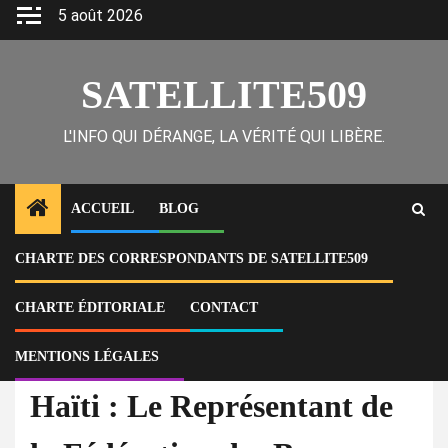
Skip
5 août 2026
to
content
SATELLITE509
L'INFO QUI DÉRANGE, LA VÉRITÉ QUI LIBÈRE.
ACCUEIL
BLOG
CHARTE DES CORRESPONDANTS DE SATELLITE509
Home
Actu
Haïti : Le Représentant de la Fédération des Barreaux au CSPJ, Me
Evens Fils dénoncé pour abus d’autorité par Me Artiste Rémy
CHARTE ÉDITORIALE
CONTACT
MENTIONS LÉGALES
À la Une
Actu
Haïti : Le Représentant de