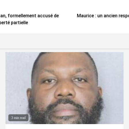
iban, formellement accusé de
Maurice : un ancien resp
erté partielle
3 min read