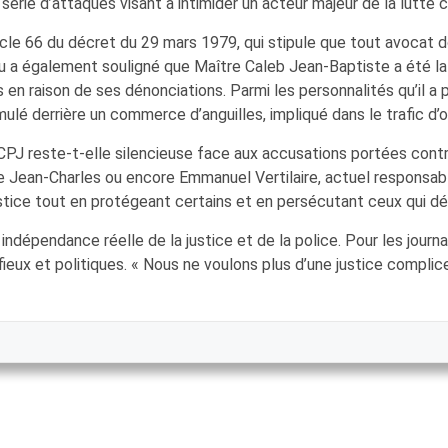
rie d’attaques visant à intimider un acteur majeur de la lutte co
icle 66 du décret du 29 mars 1979, qui stipule que tout avocat do
 a également souligné que Maître Caleb Jean-Baptiste a été la c
 en raison de ses dénonciations. Parmi les personnalités qu’il
mulé derrière un commerce d’anguilles, impliqué dans le trafic d
CPJ reste-t-elle silencieuse face aux accusations portées cont
e Jean-Charles ou encore Emmanuel Vertilaire, actuel responsabl
justice tout en protégeant certains et en persécutant ceux qui dé
dépendance réelle de la justice et de la police. Pour les journali
ieux et politiques. « Nous ne voulons plus d’une justice complice,