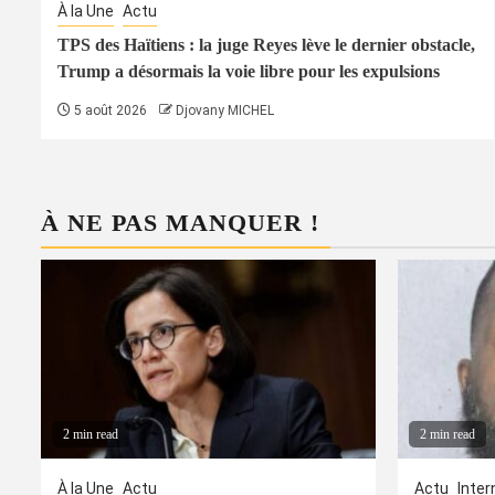
À la Une
Actu
TPS des Haïtiens : la juge Reyes lève le dernier obstacle,
Trump a désormais la voie libre pour les expulsions
5 août 2026
Djovany MICHEL
À NE PAS MANQUER !
2 min read
2 min read
À la Une
Actu
Actu
Inter