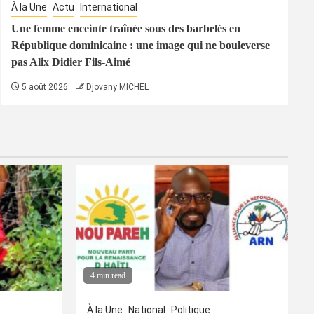
À la Une
Actu
International
Une femme enceinte traînée sous des barbelés en
République dominicaine : une image qui ne bouleverse
pas Alix Didier Fils-Aimé
5 août 2026
Djovany MICHEL
4 min read
À la Une
National
Politique