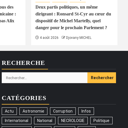
ous des
Deux partis politiques, un même
icaine :
dirigeant : Ronsard St-Cyr au cœur du
pas Alix
dispositif de Michel Martelly, quel
danger pour le prochain Parlement ?
4 août 2026
Djovany MICHEL
RECHERCHE
Rechercher :
CATÉGORIES
Actu
Astronomie
Corruption
Infos
International
National
NECROLOGIE
Politique