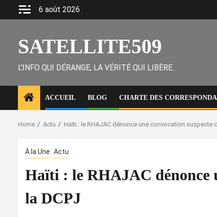
Skip
6 août 2026
to
content
SATELLITE509
L'INFO QUI DÉRANGE, LA VÉRITÉ QUI LIBÈRE.
ACCUEIL
BLOG
CHARTE DES CORRESPONDAN
Home
Actu
Haïti : le RHAJAC dénonce une convocation suspecte d
À la Une
Actu
Haïti : le RHAJAC dénonce u
la DCPJ