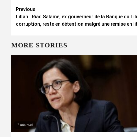
Continue
Previous
Liban : Riad Salamé, ex gouverneur de la Banque du L
Reading
corruption, reste en détention malgré une remise en lib
MORE STORIES
3 min read