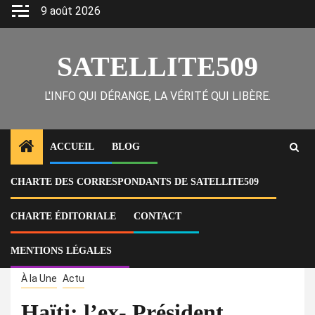
Skip
9 août 2026
to
content
SATELLITE509
L'INFO QUI DÉRANGE, LA VÉRITÉ QUI LIBÈRE.
ACCUEIL
BLOG
CHARTE DES CORRESPONDANTS DE SATELLITE509
Home
Actu
Haïti: l’ex- Président Michel Joseph Martelly continue de contrôler l’un
des cartels de drogue les plus puissants de la Caraïbe, la bande d’Izo,
CHARTE ÉDITORIALE
CONTACT
connue sous le nom de « 5 segond », située à la sortie sud de la
capitale.
MENTIONS LÉGALES
À la Une
Actu
Haïti: l’ex- Président