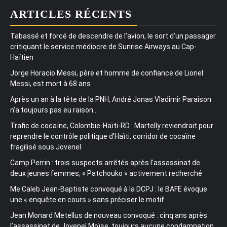
ARTICLES RÉCENTS
Tabassé et forcé de descendre de l’avion, le sort d’un passager
critiquant le service médiocre de Sunrise Airways au Cap-
Haïtien
Jorge Horacio Messi, père et homme de confiance de Lionel
Messi, est mort à 68 ans
Après un an à la tête de la PNH, André Jonas Vladimir Paraison
n’a toujours pas eu raison…
Trafic de cocaïne, Colombie-Haïti-RD : Martelly reviendrait pour
reprendre le contrôle politique d’Haïti, corridor de cocaïne
fragilisé sous Jovenel
Camp Perrin : trois suspects arrêtés après l’assassinat de
deux jeunes femmes, « Patchouko » activement recherché
Me Caleb Jean-Baptiste convoqué à la DCPJ : le BAFE évoque
une « enquête en cours » sans préciser le motif
Jean Monard Metellus de nouveau convoqué : cinq ans après
l’assassinat de Jovenel Moïse, toujours aucune condamnation