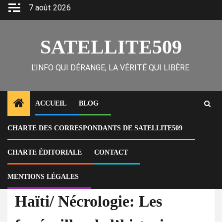
Skip
7 août 2026
to
content
SATELLITE509
L'INFO QUI DÉRANGE, LA VÉRITÉ QUI LIBÈRE.
ACCUEIL
BLOG
CHARTE DES CORRESPONDANTS DE SATELLITE509
Home
À la Une
Haïti/ Nécrologie: Les funérailles de l’historienne Odette Roy Fombrun
prévues pour ce mardi
CHARTE ÉDITORIALE
CONTACT
MENTIONS LÉGALES
À la Une
Haïti/ Nécrologie: Les