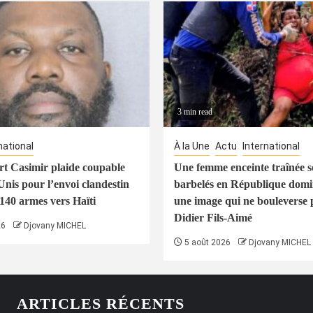
3 min read
national
À la Une
Actu
International
t Casimir plaide coupable
Une femme enceinte traînée s
Unis pour l’envoi clandestin
barbelés en République domin
 140 armes vers Haïti
une image qui ne bouleverse 
Didier Fils-Aimé
26
Djovany MICHEL
5 août 2026
Djovany MICHEL
ARTICLES RÉCENTS