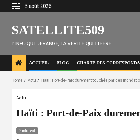
Skip
5 août 2026
to
content
SATELLITE509
L'INFO QUI DÉRANGE, LA VÉRITÉ QUI LIBÈRE.
ACCUEIL
BLOG
CHARTE DES CORRESPONDAN
Home
Actu
Haïti : Port-de-Paix durement touchée par des inondati
Actu
Haïti : Port-de-Paix duremen
2 min read