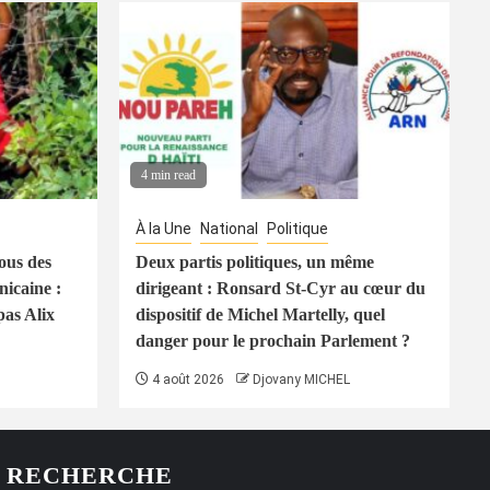
4 min read
À la Une
National
Politique
ous des
Deux partis politiques, un même
icaine :
dirigeant : Ronsard St-Cyr au cœur du
pas Alix
dispositif de Michel Martelly, quel
danger pour le prochain Parlement ?
4 août 2026
Djovany MICHEL
RECHERCHE