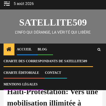
Skip
5 août 2026
to
content
SATELLITE509
L'INFO QUI DÉRANGE, LA VÉRITÉ QUI LIBÈRE.
ACCUEIL
BLOG
CHARTE DES CORRESPONDANTS DE SATELLITE509
Home
Actu
Haïti-Protestation: Vers une mobilisation illimitée à l’ONA
CHARTE ÉDITORIALE
CONTACT
À la Une
Actu
MENTIONS LÉGALES
Haïti-Protestation: Vers une
mobilisation illimitée à