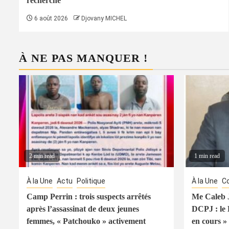
recherché
6 août 2026
Djovany MICHEL
À NE PAS MANQUER !
2 min read
1 min read
À la Une
Actu
Politique
À la Une
Co
Camp Perrin : trois suspects arrêtés
Me Caleb J
après l’assassinat de deux jeunes
DCPJ : le
femmes, « Patchouko » activement
en cours » 