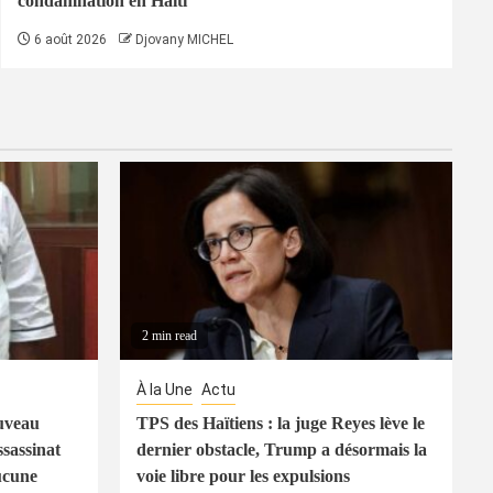
condamnation en Haïti
6 août 2026
Djovany MICHEL
2 min read
À la Une
Actu
uveau
TPS des Haïtiens : la juge Reyes lève le
ssassinat
dernier obstacle, Trump a désormais la
ucune
voie libre pour les expulsions