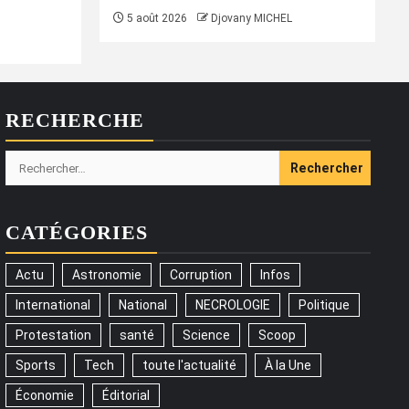
5 août 2026
Djovany MICHEL
RECHERCHE
Rechercher :
CATÉGORIES
Actu
Astronomie
Corruption
Infos
International
National
NECROLOGIE
Politique
Protestation
santé
Science
Scoop
Sports
Tech
toute l'actualité
À la Une
Économie
Éditorial