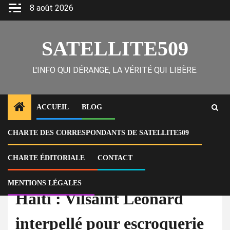
Skip
8 août 2026
to
content
SATELLITE509
L'INFO QUI DÉRANGE, LA VÉRITÉ QUI LIBÈRE.
ACCUEIL
BLOG
CHARTE DES CORRESPONDANTS DE SATELLITE509
Home
Actu
Haïti : Vilsaint Léonard interpellé pour escroquerie et faux voyages
CHARTE ÉDITORIALE
CONTACT
À la Une
Actu
MENTIONS LÉGALES
Haïti : Vilsaint Léonard
interpellé pour escroquerie