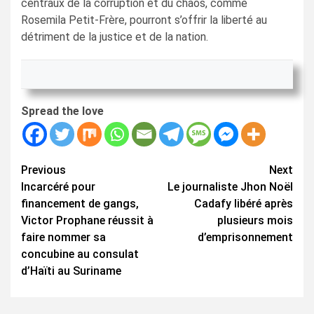
centraux de la corruption et du chaos, comme
Rosemila Petit-Frère, pourront s’offrir la liberté au
détriment de la justice et de la nation.
Spread the love
Continue
Previous
Next
Incarcéré pour
Le journaliste Jhon Noël
Reading
financement de gangs,
Cadafy libéré après
Victor Prophane réussit à
plusieurs mois
faire nommer sa
d’emprisonnement
concubine au consulat
d’Haïti au Suriname