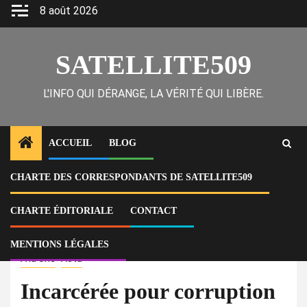
Skip
8 août 2026
to
content
SATELLITE509
L'INFO QUI DÉRANGE, LA VÉRITÉ QUI LIBÈRE.
ACCUEIL
BLOG
CHARTE DES CORRESPONDANTS DE SATELLITE509
Home
Actu
Incarcérée pour corruption et financement de gangs, Rosemila Petit-
Frère serait prête à verser de fortes sommes d’argent pour obtenir sa
CHARTE ÉDITORIALE
CONTACT
liberté
MENTIONS LÉGALES
À la Une
Actu
Incarcérée pour corruption