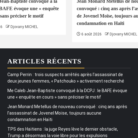
ean-Baptiste convoqué à la
Jean Monard Metellus de no
 BAFE évoque une « enquête
convoqué : cinq ans après l’a
sans préciser le motif
de Jovenel Moïse, toujours a
condamnation en Haïti
26
Djovany MICHEL
6 août 2026
Djovany MICHEL
ARTICLES RÉCENTS
Camp Perrin : trois suspects arrêtés après l’assassinat de
deux jeunes femmes, « Patchouko » activement recherché
Me Caleb Jean-Baptiste convoqué à la DCPJ : le BAFE évoque
une « enquête en cours » sans préciser le motif
Jean Monard Metellus de nouveau convoqué : cinq ans après
l’assassinat de Jovenel Moïse, toujours aucune
condamnation en Haïti
TPS des Haïtiens : la juge Reyes lève le dernier obstacle,
Trump a désormais la voie libre pour les expulsions