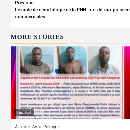
Continue
Previous
Le code de déontologie de la PNH interdit aux policiers
Reading
commerciales
MORE STORIES
2 min read
À la Une
Actu
Politique