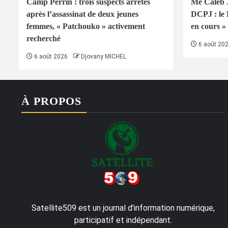
Camp Perrin : trois suspects arrêtés
Me Caleb J
après l’assassinat de deux jeunes
DCPJ : le
femmes, « Patchouko » activement
en cours » 
recherché
6 août 20
6 août 2026
Djovany MICHEL
À PROPOS
Satellite509 est un journal d'information numérique,
participatif et indépendant.