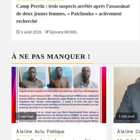
Camp Perrin : trois suspects arrêtés après l’assassinat
de deux jeunes femmes, « Patchouko » activement
recherché
6 août 2026
Djovany MICHEL
À NE PAS MANQUER !
2 min read
1 min read
À la Une
Actu
Politique
À la Une
Co