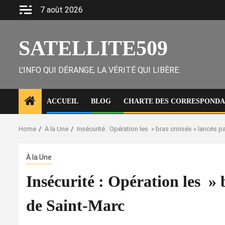
Skip
7 août 2026
to
content
SATELLITE509
L'INFO QUI DÉRANGE, LA VÉRITÉ QUI LIBÈRE.
ACCUEIL
BLOG
CHARTE DES CORRESPONDAN
Home
À la Une
Insécurité : Opération les » bras croisés » lancés 
À la Une
Insécurité : Opération les » 
de Saint-Marc