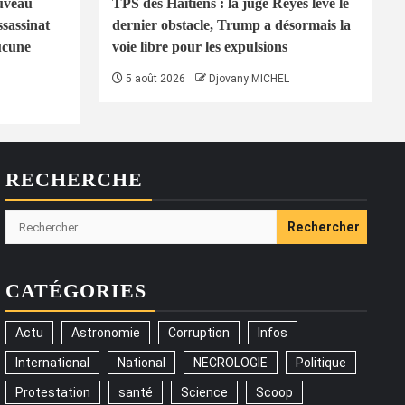
uveau
TPS des Haïtiens : la juge Reyes lève le
ssassinat
dernier obstacle, Trump a désormais la
ucune
voie libre pour les expulsions
5 août 2026
Djovany MICHEL
RECHERCHE
Rechercher :
CATÉGORIES
Actu
Astronomie
Corruption
Infos
International
National
NECROLOGIE
Politique
Protestation
santé
Science
Scoop