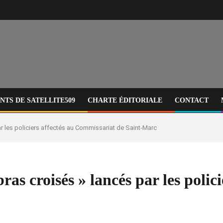
TS DE SATELLITE509
CHARTE ÉDITORIALE
CONTACT
par les policiers affectés au Commissariat de Saint-Marc
bras croisés » lancés par les poli