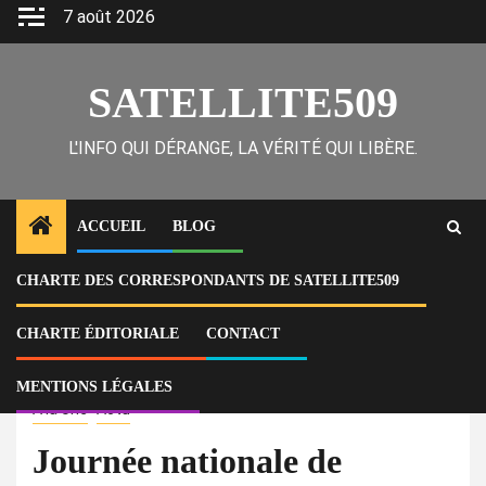
Skip
7 août 2026
to
content
SATELLITE509
L'INFO QUI DÉRANGE, LA VÉRITÉ QUI LIBÈRE.
ACCUEIL
BLOG
CHARTE DES CORRESPONDANTS DE SATELLITE509
Home
Actu
Journée nationale de l’enfant 2026 : Marc-Elie Nelson place la
protection des enfants vulnérables au cœur de l’action
CHARTE ÉDITORIALE
CONTACT
gouvernementale
MENTIONS LÉGALES
À la Une
Actu
Journée nationale de