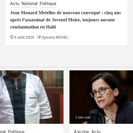
Actu
National
Politique
Jean Monard Metellus de nouveau convoqué : cinq ans
après l’assassinat de Jovenel Moïse, toujours aucune
condamnation en Haïti
6 août 2026
Djovany MICHEL
2 min read
nal
Politique
À la Une
Actu