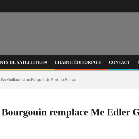
TS DE SATELLITE509
CHARTE ÉDITORIALE
CONTACT
ler Guillaume au Parquet de Port-au-Prince
t Bourgouin remplace Me Edler 