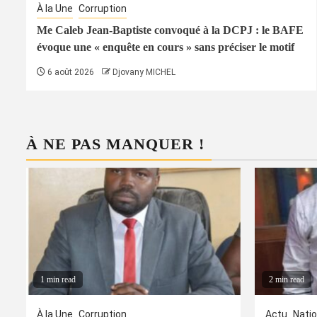
À la Une
Corruption
Me Caleb Jean-Baptiste convoqué à la DCPJ : le BAFE
évoque une « enquête en cours » sans préciser le motif
6 août 2026
Djovany MICHEL
À NE PAS MANQUER !
1 min read
2 min read
À la Une
Corruption
Actu
Natio