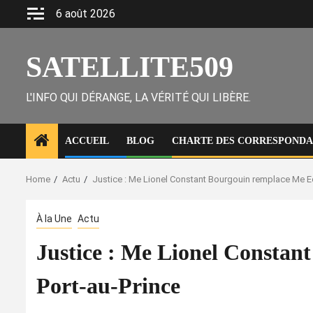
Skip
6 août 2026
to
content
SATELLITE509
L'INFO QUI DÉRANGE, LA VÉRITÉ QUI LIBÈRE.
ACCUEIL
BLOG
CHARTE DES CORRESPONDAN
Home
Actu
Justice : Me Lionel Constant Bourgouin remplace Me Ed
À la Une
Actu
Justice : Me Lionel Constan
Port-au-Prince