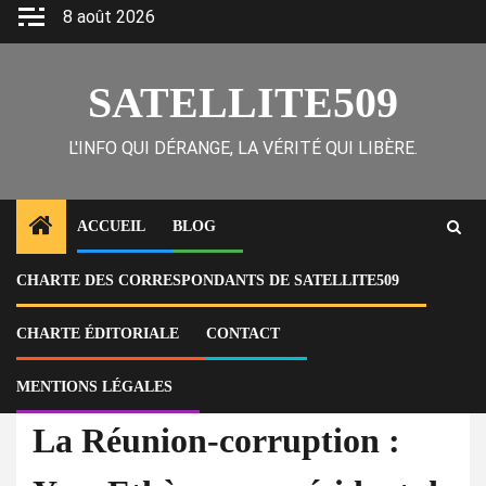
Skip
8 août 2026
to
content
SATELLITE509
L'INFO QUI DÉRANGE, LA VÉRITÉ QUI LIBÈRE.
ACCUEIL
BLOG
CHARTE DES CORRESPONDANTS DE SATELLITE509
Home
Actu
La Réunion-corruption : Yves Ethève, ex-président de la LRF, placé en
garde à vue pour soupçons de détournement
CHARTE ÉDITORIALE
CONTACT
MENTIONS LÉGALES
À la Une
Actu
Sports
toute l'actualité
La Réunion-corruption :