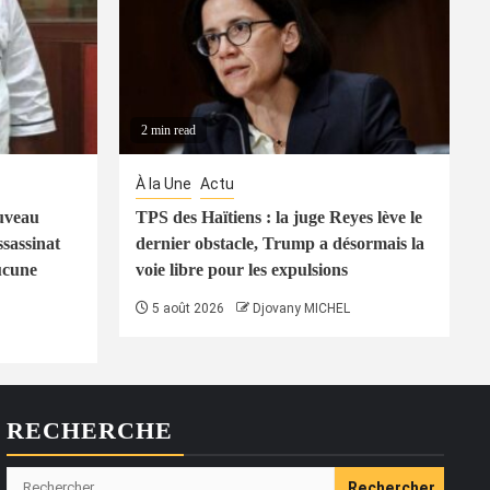
2 min read
À la Une
Actu
uveau
TPS des Haïtiens : la juge Reyes lève le
ssassinat
dernier obstacle, Trump a désormais la
ucune
voie libre pour les expulsions
5 août 2026
Djovany MICHEL
RECHERCHE
Rechercher :