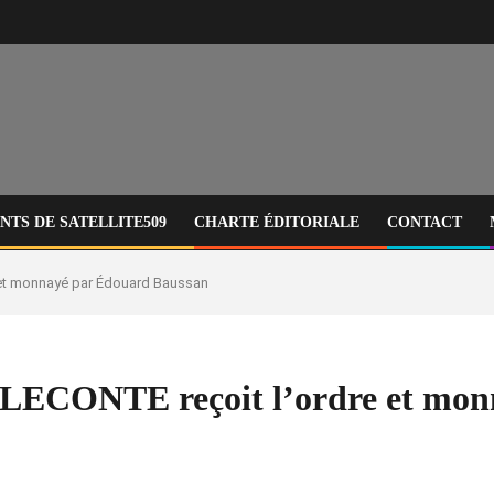
TS DE SATELLITE509
CHARTE ÉDITORIALE
CONTACT
e et monnayé par Édouard Baussan
 LECONTE reçoit l’ordre et mo