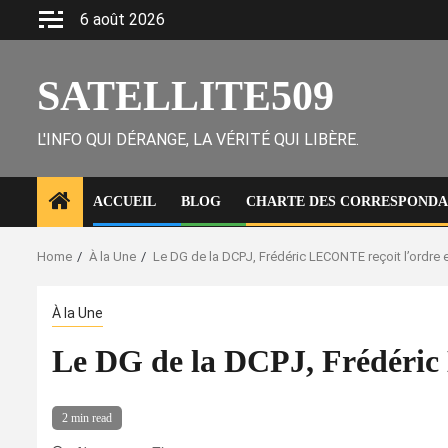
Skip
6 août 2026
to
content
SATELLITE509
L'INFO QUI DÉRANGE, LA VÉRITÉ QUI LIBÈRE.
ACCUEIL
BLOG
CHARTE DES CORRESPONDAN
Home
À la Une
Le DG de la DCPJ, Frédéric LECONTE reçoit l’ordr
À la Une
Le DG de la DCPJ, Frédéric
2 min read