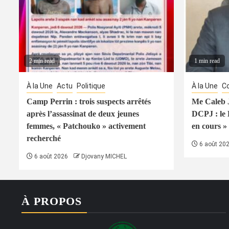
2 min read
1 min read
À la Une
Actu
Politique
À la Une
Co
Camp Perrin : trois suspects arrêtés
Me Caleb J
après l’assassinat de deux jeunes
DCPJ : le
femmes, « Patchouko » activement
en cours » 
recherché
6 août 20
6 août 2026
Djovany MICHEL
À PROPOS