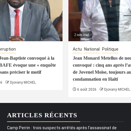
2 min read
rruption
Actu
National
Politique
ean-Baptiste convoqué à la
Jean Monard Metellus de no
 BAFE évoque une « enquête
convoqué : cinq ans après l’a
sans préciser le motif
de Jovenel Moïse, toujours a
condamnation en Haïti
26
Djovany MICHEL
6 août 2026
Djovany MICHEL
ARTICLES RÉCENTS
Camp Perrin : trois suspects arrêtés après l’assassinat de