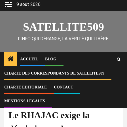
Skip
9 août 2026
to
content
SATELLITE509
L'INFO QUI DÉRANGE, LA VÉRITÉ QUI LIBÈRE.
ACCUEIL
BLOG
CHARTE DES CORRESPONDANTS DE SATELLITE509
Home
Actu
Le RHAJAC exige la démission et des mesures contre les membres du
CPT impliqués dans le scandale de corruption de la BNC
CHARTE ÉDITORIALE
CONTACT
MENTIONS LÉGALES
À la Une
Actu
Corruption
Le RHAJAC exige la