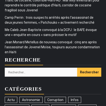
Trafic de cocaïne, Colombie-Haïti-RD : Martelly reviendrait pour
reprendre le contrôle politique d’Haïti, corridor de cocaïne
fragilisé sous Jovenel
Camp Perrin : trois suspects arrêtés après l’assassinat de
deux jeunes femmes, « Patchouko » activement recherché
Me Caleb Jean-Baptiste convoqué à la DCPJ : le BAFE évoque
une « enquête en cours » sans préciser le motif
Jean Monard Metellus de nouveau convoqué : cinq ans après
l’assassinat de Jovenel Moïse, toujours aucune condamnation
en Haïti
RECHERCHE
Rechercher :
CATÉGORIES
Actu
Astronomie
Corruption
Infos