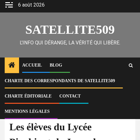
Skip
6 août 2026
to
content
SATELLITE509
L'INFO QUI DÉRANGE, LA VÉRITÉ QUI LIBÈRE.
ACCUEIL
BLOG
CHARTE DES CORRESPONDANTS DE SATELLITE509
Home
Actu
Les élèves du Lycée Pinchinat de Jacmel réclament un nouveau
bâtiment pour une éducation digne
CHARTE ÉDITORIALE
CONTACT
MENTIONS LÉGALES
À la Une
Actu
Les élèves du Lycée