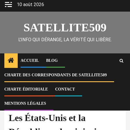
Skip
10 août 2026
to
content
SATELLITE509
L'INFO QUI DÉRANGE, LA VÉRITÉ QUI LIBÈRE.
ACCUEIL
BLOG
CHARTE DES CORRESPONDANTS DE SATELLITE509
Home
Actu
Les États-Unis et la République dominicaine intensifient les
déportations
CHARTE ÉDITORIALE
CONTACT
MENTIONS LÉGALES
À la Une
Actu
Les États-Unis et la