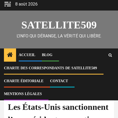
Skip
8 août 2026
to
content
SATELLITE509
L'INFO QUI DÉRANGE, LA VÉRITÉ QUI LIBÈRE.
ACCUEIL
BLOG
CHARTE DES CORRESPONDANTS DE SATELLITE509
Home
Actu
Les États-Unis sanctionnent l’ex-présidente argentine Cristina
Fernández de Kirchner et l’ex-ministre Julio De Vido
CHARTE ÉDITORIALE
CONTACT
MENTIONS LÉGALES
À la Une
Actu
Les États-Unis sanctionnent