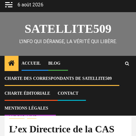
Skip
6 août 2026
to
content
SATELLITE509
L'INFO QUI DÉRANGE, LA VÉRITÉ QUI LIBÈRE.
ACCUEIL
BLOG
CHARTE DES CORRESPONDANTS DE SATELLITE509
Home
Actu
L’ex Directrice de la CAS s’est laissée manipuler par Rosemila Petit-Frère
pour piller les caisses de l’institution, maintenant elle paie toute seule
CHARTE ÉDITORIALE
CONTACT
les conséquences.
MENTIONS LÉGALES
À la Une
Actu
L’ex Directrice de la CAS