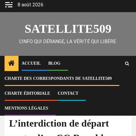
Skip
8 août 2026
to
content
SATELLITE509
L'INFO QUI DÉRANGE, LA VÉRITÉ QUI LIBÈRE.
ACCUEIL
BLOG
CHARTE DES CORRESPONDANTS DE SATELLITE509
Home
Actu
L’interdiction de départ contre l’ex-CG Ronald Richemond saluée par
SOS Journalistes
CHARTE ÉDITORIALE
CONTACT
MENTIONS LÉGALES
À la Une
Actu
L’interdiction de départ