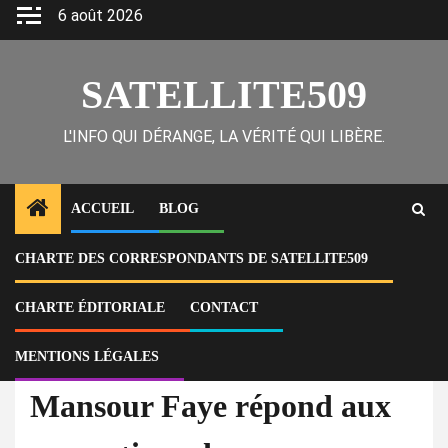
Skip
6 août 2026
to
content
SATELLITE509
L'INFO QUI DÉRANGE, LA VÉRITÉ QUI LIBÈRE.
ACCUEIL
BLOG
CHARTE DES CORRESPONDANTS DE SATELLITE509
Home
Actu
Mansour Faye répond aux accusations de détournement lancées par
Ousmane Sonko
CHARTE ÉDITORIALE
CONTACT
MENTIONS LÉGALES
À la Une
Actu
Mansour Faye répond aux