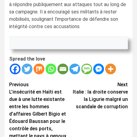
à répondre publiquement aux attaques tout au long de
sa campagne. Il a encouragé ses militants à rester
mobilisés, soulignant l’importance de défendre son
intégrité contre ces accusations.
Spread the love
Continue
Previous
Next
L’insécurité en Haïti est
Italie : la droite conserve
Reading
due à une lutte existante
la Ligurie malgré un
entre les hommes
scandale de corruption
d’affaires Gilbert Bigio et
Édouard Baussan pour le
contrôle des ports,
mettant le pays à genoux