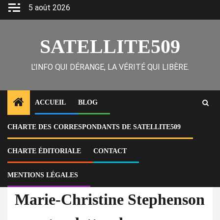
Skip
5 août 2026
to
content
SATELLITE509
L'INFO QUI DÉRANGE, LA VÉRITÉ QUI LIBÈRE.
ACCUEIL
BLOG
CHARTE DES CORRESPONDANTS DE SATELLITE509
Home
Actu
Marie-Christine Stephenson remet sa lettre de désistement au président
du CPT
CHARTE ÉDITORIALE
CONTACT
MENTIONS LÉGALES
À la Une
Actu
Marie-Christine Stephenson