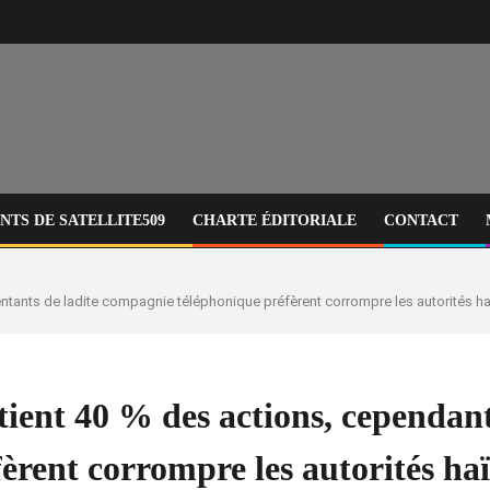
TS DE SATELLITE509
CHARTE ÉDITORIALE
CONTACT
ntants de ladite compagnie téléphonique préfèrent corrompre les autorités haït
nt 40 % des actions, cependant, 
rent corrompre les autorités haït