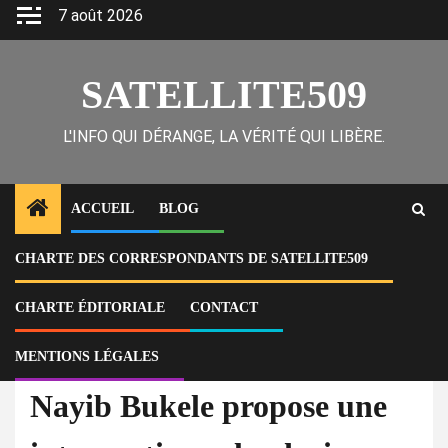
Skip
7 août 2026
to
content
SATELLITE509
L'INFO QUI DÉRANGE, LA VÉRITÉ QUI LIBÈRE.
ACCUEIL
BLOG
CHARTE DES CORRESPONDANTS DE SATELLITE509
Home
Actu
Nayib Bukele propose une intervention salvadorienne pour résoudre la
crise en Haïti
CHARTE ÉDITORIALE
CONTACT
MENTIONS LÉGALES
À la Une
Actu
Nayib Bukele propose une